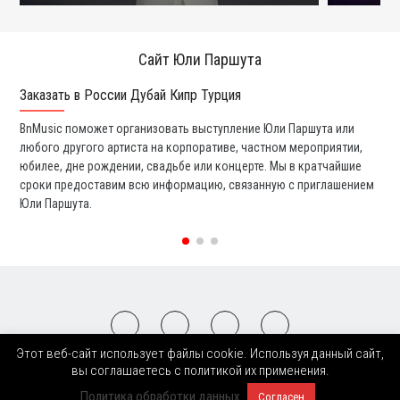
Сайт Юли Паршута
Заказать в России Дубай Кипр Турция
Ко
BnMusic поможет организовать выступление Юли Паршута или
Мы
любого другого артиста на корпоративе, частном мероприятии,
ди
юбилее, дне рождении, свадьбе или концерте. Мы в кратчайшие
ли
сроки предоставим всю информацию, связанную с приглашением
вы
Юли Паршута.
со
Этот веб-сайт использует файлы cookie. Используя данный сайт,
2008-2026 © BnMusic All Right Reserved
вы соглашаетесь с политикой их применения.
Политика обработки данных
Согласен