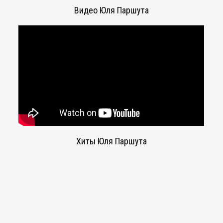
Видео Юля Паршута
Хиты Юля Паршута