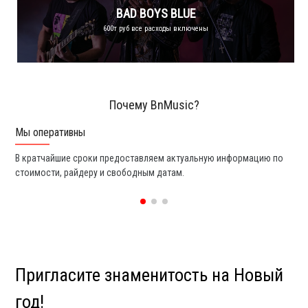
BAD BOYS BLUE
600т руб все расходы включены
Почему BnMusic?
Мы оперативны
Вы
В кратчайшие сроки предоставляем актуальную информацию по
Мы
стоимости, райдеру и свободным датам.
зн
Пригласите знаменитость на Новый
год!