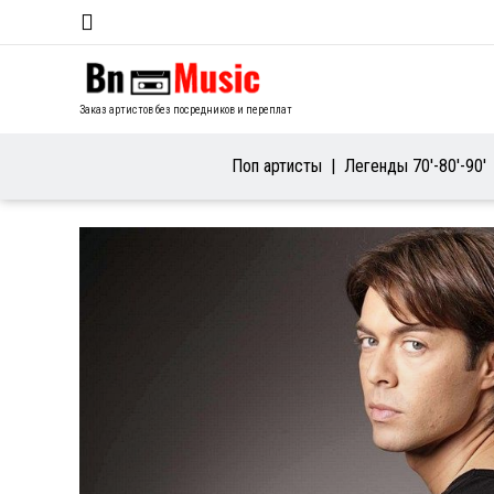
Заказ артистов без посредников и переплат
Поп артисты
Легенды 70′-80′-90′