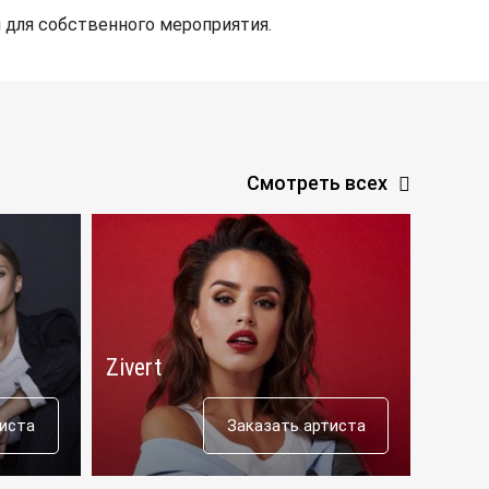
 для собственного мероприятия.
Смотреть всех
Zivert
Люся
тиста
Заказать артиста