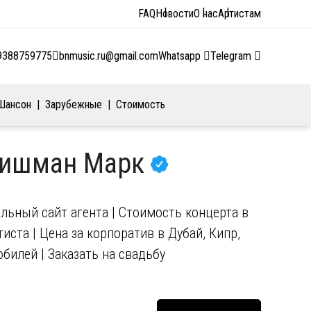
FAQ
Новости
О нас
Артистам
9388759775
bnmusic.ru@gmail.com
Whatsapp
Telegram
Шансон
Зарубежные
Стоимость
Тишман Марк
ьный сайт агента | Стоимость концерта в
иста | Цена за корпоратив в Дубай, Кипр,
юбилей | Заказать на свадьбу