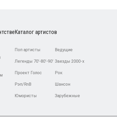
нтстве
Каталог артистов
Поп артисты
Ведущие
и
Легенды 70′-80′-90′
Звезды 2000-х
Проект Голос
Рок
ам
Рэп/RnB
Шансон
Юмористы
Зарубежные