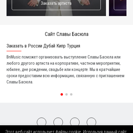
Заказать артиста
Сайт Славы Басюла
Заказать в России Дубай Кипр Турция
Ко
BnMusic поможет организовать выступление Славы Басюла или
Мы
любого другого артиста на корпоративе, частном мероприятии,
ди
юбилее, дне рождении, свадьбе или концерте. Мы в кратчайшие
ли
сроки предоставим всю информацию, связанную с приглашением
вы
Славы Басюла.
со
Этот веб-сайт использует файлы cookie. Используя данный сайт,