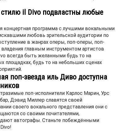
стилю il Divo подвластны любые
я концертная программа с лучшими вокальными
искавшими любовь зрительской аудитории по
ступление в жанрах оперы, поп-оперы, поп-
 владения главным инструментом артистов
Divo всегда быть желанными будь то на
х площадках, будь то на небольших сценах
оприятий.
ая поп-звезда иль Диво доступна
нников
тразимые поп-исполнители Карлос Марин, Урс
бар, Дэвид Миллер славятся своей
ании своего вокального представления они с
щаются со своими почитателями,
здают автографы. Станьте побеждёнными
Divo!