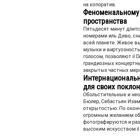
на копоратив.
Феноменальному 
пространства
Пятьдесят минут длитс
номерами иль Диво, сн
всей планете. Живое вы
музыки и виртуозность
голосом, позволяют il 
грандиозных концертны
закрытых частных мер
Интернациональн
для своих покло
Обольстительные и нео
Бюлер, Себастьян Изам
открытостью. По оконч
огромным желанием об
фотографируются и ра
высоким искусством il 