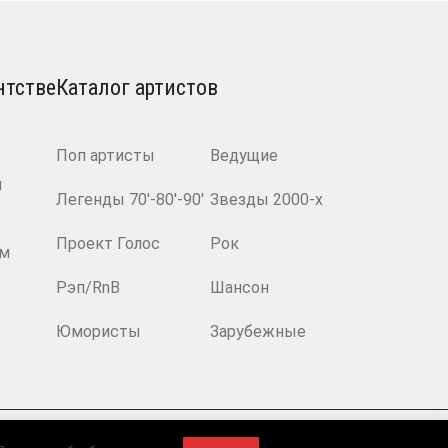
нтстве
Каталог артистов
Поп артисты
Ведущие
и
Легенды 70′-80′-90′
Звезды 2000-х
Проект Голос
Рок
ам
Рэп/RnB
Шансон
Юмористы
Зарубежные