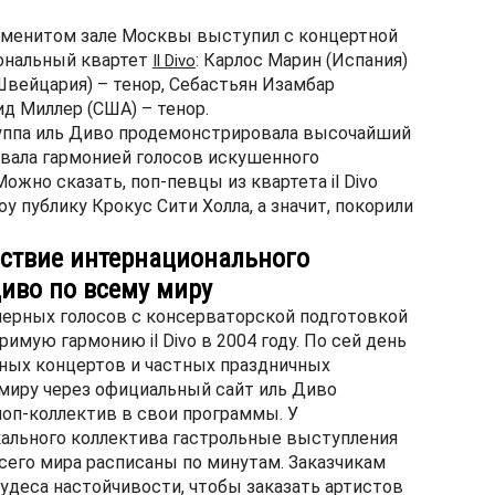
наменитом зале Москвы выступил с концертной
ональный квартет
: Карлос Марин (Испания)
Il Divo
Швейцария) – тенор, Себастьян Изамбар
ид Миллер (США) – тенор.
уппа иль Диво продемонстрировала высочайший
овала гармонией голосов искушенного
ожно сказать, поп-певцы из квартета il Divo
 публику Крокус Сити Холла, а значит, покорили
ствие интернационального
иво по всему миру
перных голосов с консерваторской подготовкой
имую гармонию il Divo в 2004 году. По сей день
ных концертов и частных праздничных
миру через официальный сайт иль Диво
поп-коллектив в свои программы. У
ального коллектива гастрольные выступления
всего мира расписаны по минутам. Заказчикам
чудеса настойчивости, чтобы заказать артистов