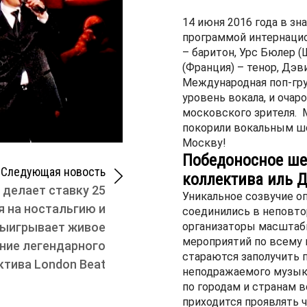
14 июня 2016 года в з
программой интернаци
– баритон, Урс Бюлер (
(Франция) – тенор, Дэв
Международная поп-гр
уровень вокала, и очар
московского зрителя. М
покорили вокальным шоу
Москву!
Победоносное ше
Следующая новость
коллектива иль Д
 делает ставку 25
Уникальное созвучие о
я на ностальгию и
соединились в неповтор
ыигрывает живое
организаторы масштаб
мероприятий по всему 
ние легендарного
стараются заполучить 
ктива London Beat
неподражаемого музык
по городам и странам 
приходится проявлять 