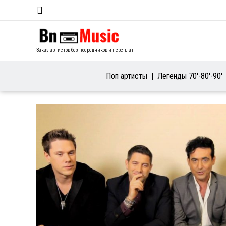
Заказ артистов без посредников и переплат
Поп артисты
Легенды 70′-80′-90′