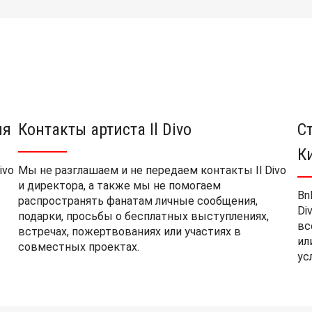
ия
Контакты артиста Il Divo
С
К
ivo
Мы не разглашаем и не передаем контакты Il Divo
и директора, а также мы не помогаем
Bn
распространять фанатам личные сообщения,
Di
подарки, просьбы о бесплатных выступлениях,
вс
встречах, пожертвованиях или участиях в
ил
совместных проектах.
ус