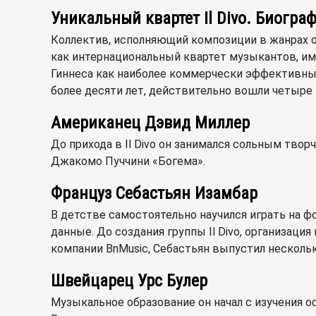
Уникальный квартет Il Divo. Биогра
Коллектив, исполняющий композиции в жанрах о
как интернациональный квартет музыкантов, име
Гиннеса как наиболее коммерчески эффективный
более десяти лет, действительно вошли четыре
Американец Дэвид Миллер
До прихода в Il Divo он занимался сольным тво
Джакомо Пуччини «Богема».
Француз Себастьян Изамбар
В детстве самостоятельно научился играть на 
данные. До создания группы Il Divo, организац
компании BnMusic, Себастьян выпустил несколь
Швейцарец Урс Булер
Музыкальное образование он начал с изучения о