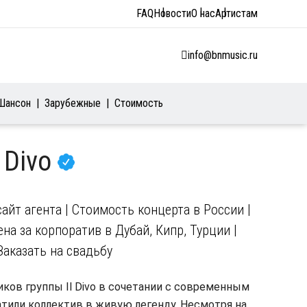
FAQ
Новости
О нас
Артистам
info@bnmusic.ru
Шансон
Зарубежные
Стоимость
l Divo
сайт агента | Стоимость концерта в России |
на за корпоратив в Дубай, Кипр, Турции |
Заказать на свадьбу
ков группы Il Divo в сочетании с современным
атили коллектив в живую легенду. Несмотря на