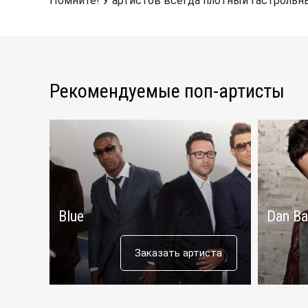
Помните! У артистов всегда плотный гастрольны
Рекомендуемые поп-артисты
Blue
Dan Ba
Заказать артиста