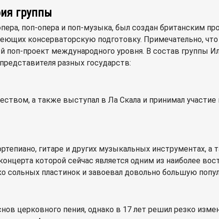
фия группы
пера, поп-опера и поп-музыка, был создан британским п
ющих консерваторскую подготовку. Примечательно, что в
 поп-проект международного уровня. В состав группы Ил
 представителя разных государств:
рчеством, а также выступал в Ла Скала и принимал участи
фортепиано, гитаре и других музыкальных инструментах, 
ия концерта которой сейчас является одним из наиболее в
ко сольных пластинок и завоевал довольно большую попул
снов церковного пения, однако в 17 лет решил резко изме