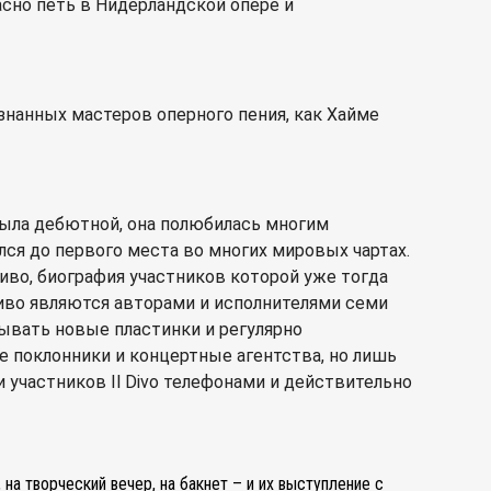
сно петь в Нидерландской опере и
изнанных мастеров оперного пения, как Хайме
 была дебютной, она полюбилась многим
ся до первого места во многих мировых чартах.
Диво, биография участников которой уже тогда
Диво являются авторами и исполнителями семи
ывать новые пластинки и регулярно
е поклонники и концертные агентства, но лишь
участников Il Divo телефонами и действительно
на творческий вечер, на бакнет – и их выступление с