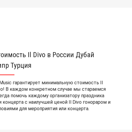
тоимость Il Divo в России Дубай
ипр Турция
Music гарантирует минимальную стоимость Il
vo! В каждом конкретном случае мы стараемся
егда помочь каждому организатору праздника
и концерта с наилучшей ценой Il Divo гонораром и
ловиями для мероприятия или концерта.