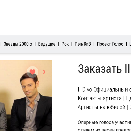
Звезды 2000-х
Ведущие
Рок
Рэп/RnB
Проект Голос
Заказать I
0
Il Divo Официальный 
Контакты артиста | Це
Артисты на юбилей | 
Оперные голоса участни
стилем их песен превр