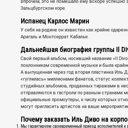
Впрочем, это не помешало ему вскоре успешно 
Зальцбургском хоре.
Испанец Карлос Марин
У себя на родине он известен как крайне одаре
Арагаль и Монтсеррат Кабалье.
Дальнейшая биография группы Il Di
Свой первый альбом, носивший название «Il Div
поклонникам современной музыки и была крайне
А выпущенная через год вторая пластинка Иль Д
«гуглилась» миллионами фанатов, статус колле
студийных альбомов, проданных тиражами в нес
отправляются в гастроли по разным странами ми
официальные промоутеры, к числу которых отно
могут пригласить артистов на ваше мероприятие
Почему заказать Иль Диво на корп
Мы гарантируем своевременный приезд исполнителей к вам