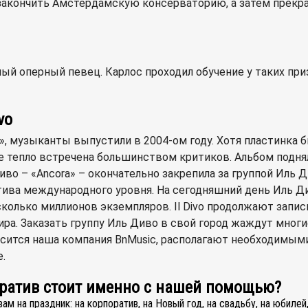
закончить Амстердамскую консерваторию, а затем прекра
нный оперный певец. Карлос проходил обучение у таких пр
vo
o», музыканты выпустили в 2004-ом году. Хотя пластинка
 тепло встречена большинством критиков. Альбом поднял
иво – «Ancora» – окончательно закрепила за группой Иль 
ктива международного уровня. На сегодняшний день Иль 
колько миллионов экземпляров. Il Divo продолжают запис
ра. Заказать группу Иль Диво в свой город жаждут многи
сится наша компания BnMusic, располагают необходимыми 
.
оратив стоит именно с нашей помощью?
 на праздник: на корпоратив, на Новый год, на свадьбу, на юбилей, 