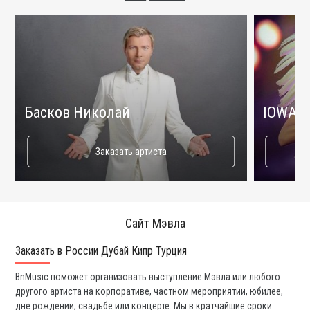
Басков Николай
IOWA
Заказать артиста
Сайт Мэвла
Заказать в России Дубай Кипр Турция
Ко
BnMusic поможет организовать выступление Мэвла или любого
Мы
другого артиста на корпоративе, частном мероприятии, юбилее,
та
дне рождении, свадьбе или концерте. Мы в кратчайшие сроки
со