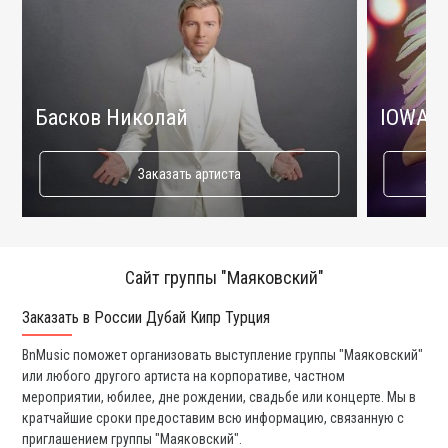
Басков Николай
IOWA
Заказать артиста
Сайт группы "Маяковский"
Заказать в России Дубай Кипр Турция
Ко
BnMusic поможет организовать выступление группы "Маяковский"
Мы
или любого другого артиста на корпоративе, частном
ди
мероприятии, юбилее, дне рождении, свадьбе или концерте. Мы в
ли
кратчайшие сроки предоставим всю информацию, связанную с
вы
приглашением группы "Маяковский".
со