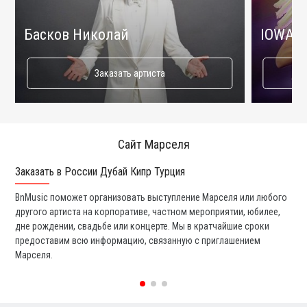
Басков Николай
IOWA
Заказать артиста
Сайт Марселя
Заказать в России Дубай Кипр Турция
Ко
BnMusic поможет организовать выступление Марселя или любого
Мы
другого артиста на корпоративе, частном мероприятии, юбилее,
а 
дне рождении, свадьбе или концерте. Мы в кратчайшие сроки
со
предоставим всю информацию, связанную с приглашением
вс
Марселя.