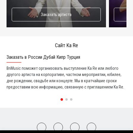
Заказать артиста
Сайт Ka Re
Заказать в России Дубай Кипр Турция
Ко
BnMusic поможет организовать выступление Ka Re или любого
Мы
другого артиста на корпоративе, частном мероприятии, юбилее,
та
дне рождении, свадьбе или концерте. Мы в кратчайшие сроки
со
предоставим всю информацию, связанную с приглашением Ka Re.
вс