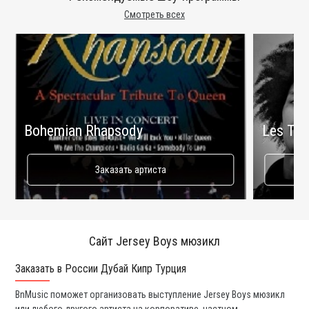
Смотреть всех
Bohemian Rhapsody
Les Twi
Заказать артиста
Сайт Jersey Boys мюзикл
Заказать в России Дубай Кипр Турция
Ко
BnMusic поможет организовать выступление Jersey Boys мюзикл
Мы
или любого другого артиста на корпоративе, частном
ди