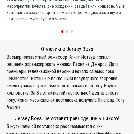
мероприятии, юбилее, дне рождении, свадьбе или концерте. Мы в
ли
кратчайшие сроки предоставим всю информацию, связанную с
вы
приглашением Jersey Boys мюзикл.
со
О мюзикле Jersey Boys
Всемирноизвестный режиссер Клинт Иствуд принял
решение экранизировать мюзикл Парни из Джерси. Дата
премьеры телевизионной версии и начало съемок пока
неизвестно. Истинные поклонники популярного творения
имеют уникальную возможность заказать Jersey Boys на
корпоратив. За 8 лет активной гастрольной деятельности
популярная музыкальная постановка получила 6 наград Tony
Awards.
Jersey Boys не оставят равнодушным никого!
В музыкальной постановке рассказывается о 4-х
красавчиках, которые живут опасной жизнью Нью-Йорка и