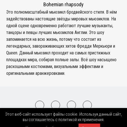
Bohemian rhapsody
Это полномасштабный мьюзикл бродвейского стиля. В нём
задействованы настоящие звёзды мировых мьюзиклов. На
одной сцене одновременно работают лучшие музыканты,
танцоры и певцы лучших мьюзиклов Англии. Это шоу
запоминается на всю жизнь, потому что состоит из
легендарных, завораживающих хитов Фредди Меркьюри и
Queen. Данный мьюзикл проходит на самых пристижных
площадках мира, собирая полные залы. Всё шоу насыщено
раскошными костюмами, визуальными эффектами и
оригинальными аранжеровками.
Этот веб-сайт использует файлы cookie. Используя данный сайт,
2008-2026 © BnMusic All Right Reserved
вы соглашаетесь с политикой их применения.