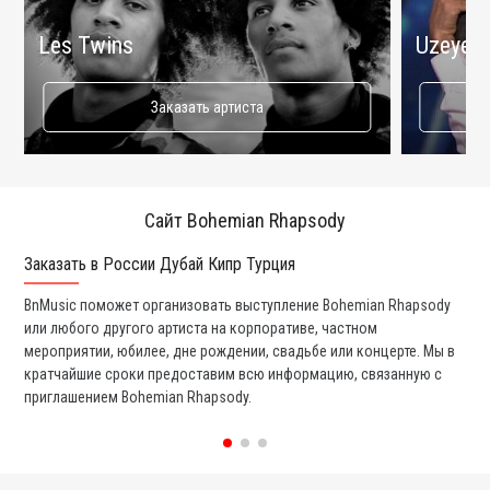
Les Twins
Uzeyer 
Заказать артиста
Сайт Bohemian Rhapsody
Заказать в России Дубай Кипр Турция
Ко
BnMusic поможет организовать выступление Bohemian Rhapsody
Мы
или любого другого артиста на корпоративе, частном
ди
мероприятии, юбилее, дне рождении, свадьбе или концерте. Мы в
ли
кратчайшие сроки предоставим всю информацию, связанную с
вы
приглашением Bohemian Rhapsody.
со