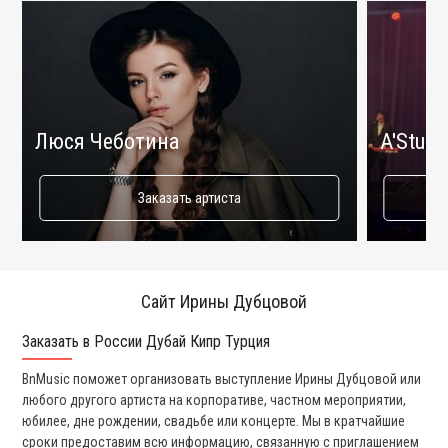
Люся Чеботина
A'Studi
Заказать артиста
Сайт Ирины Дубцовой
Заказать в России Дубай Кипр Турция
Ко
BnMusic поможет организовать выступление Ирины Дубцовой или
Мы
любого другого артиста на корпоративе, частном мероприятии,
ди
юбилее, дне рождении, свадьбе или концерте. Мы в кратчайшие
ли
сроки предоставим всю информацию, связанную с приглашением
вы