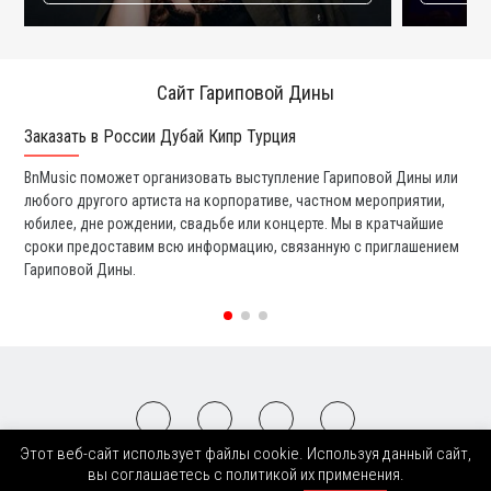
Сайт Гариповой Дины
Заказать в России Дубай Кипр Турция
Ко
BnMusic поможет организовать выступление Гариповой Дины или
Мы
любого другого артиста на корпоративе, частном мероприятии,
ди
юбилее, дне рождении, свадьбе или концерте. Мы в кратчайшие
ли
сроки предоставим всю информацию, связанную с приглашением
вы
Гариповой Дины.
со
Этот веб-сайт использует файлы cookie. Используя данный сайт,
2008-2026 © BnMusic All Right Reserved
вы соглашаетесь с политикой их применения.