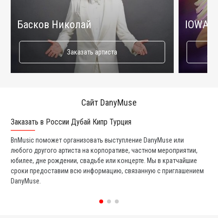
Басков Николай
IOWA
Заказать артиста
Сайт DanyMuse
Заказать в России Дубай Кипр Турция
Ко
BnMusic поможет организовать выступление DanyMuse или
Мы
любого другого артиста на корпоративе, частном мероприятии,
а 
юбилее, дне рождении, свадьбе или концерте. Мы в кратчайшие
со
сроки предоставим всю информацию, связанную с приглашением
вс
DanyMuse.