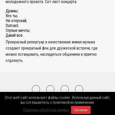
молодежного проекта. Сет-лист концерта:
Драмы;
Кто ты;
Не отпускай;
Outcast;
Глупые мечты;
Давай все.
Прекрасный репертуар и качественная живая музыка
создают прекрасный фон для дружеской встречи, где
можно потанцевать, насладиться общением и приятно
отдохнуть.
Этот веб-сайт использует файлы cookie. Используя данный сайт,
2008-2026 © BnMusic All Right Reserved
вы соглашаетесь с политикой их применения.
Политика обработки данных
Согласен