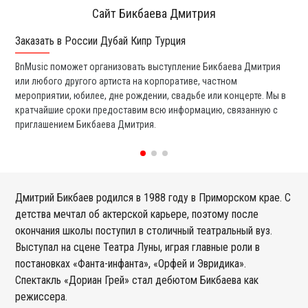
Сайт Бикбаева Дмитрия
Заказать в России Дубай Кипр Турция
Ко
BnMusic поможет организовать выступление Бикбаева Дмитрия
Мы
или любого другого артиста на корпоративе, частном
ди
мероприятии, юбилее, дне рождении, свадьбе или концерте. Мы в
ли
кратчайшие сроки предоставим всю информацию, связанную с
вы
приглашением Бикбаева Дмитрия.
со
Дмитрий Бикбаев родился в 1988 году в Приморском крае. С
детства мечтал об актерской карьере, поэтому после
окончания школы поступил в столичный театральный вуз.
Выступал на сцене Театра Луны, играя главные роли в
постановках «Фанта-инфанта», «Орфей и Эвридика».
Спектакль «Дориан Грей» стал дебютом Бикбаева как
режиссера.