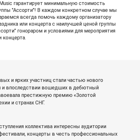
Music гарантирует минимальную стоимость
уппы "Ассорти"! В каждом конкретном случае мы
араемся всегда помочь каждому организатору
аздника или концерта с наилучшей ценой группы
ссорти" гонораром и условиями для мероприятия
и концерта.
ивых и ярких участниц стали частью нового
ми и впоследствии вошедших в дебютный
завоевала престижную премию «Золотой
хии и странах СНГ.
ыступления коллектива интересны аудитории
 фестивали, концерты в честь профессиональных