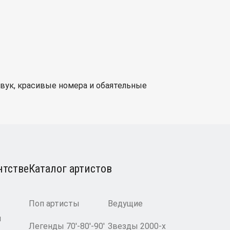
звук, красивые номера и обаятельные
нтстве
Каталог артистов
Поп артисты
Ведущие
и
Легенды 70′-80′-90′
Звезды 2000-х