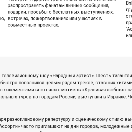
Bn
распространять фанатам личные сообщения,
гр
подарки, просьбы о бесплатных выступлениях,
ст
ю,
встречах, пожертвованиях или участиях в
пр
совместных проектах.
"А
ил
ря телевизионному шоу «Народный артист». Шесть талантл
нь быстро пополнился целым рядом треков, ставших хита
ия с элементами восточных мотивов «Красивая любовь» 
ольных туров по городам России, выступали в Израиле, Че
аря разноплановому репертуару и сценическому стилю в
Ассорти» часто приглашают на дни городов, молодежные