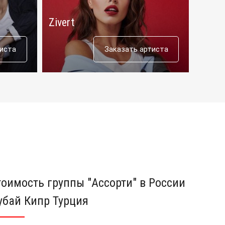
Zivert
Люся
тиста
Заказать артиста
тоимость группы "Ассорти" в России
убай Кипр Турция