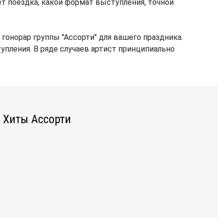
мет поездка, какой формат выступления, точной
онорар группы "Ассорти" для вашего праздника.
тупления. В ряде случаев артист принципиально
Хиты Ассорти