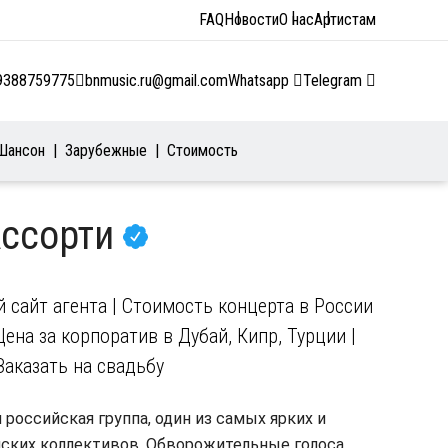
FAQ
Новости
О нас
Артистам
9388759775
bnmusic.ru@gmail.com
Whatsapp
Telegram
Шансон
Зарубежные
Стоимость
Ассорти
сайт агента | Стоимость концерта в России
Цена за корпоратив в Дубай, Кипр, Турции |
Заказать на свадьбу
 российская группа, один из самых ярких и
ских коллективов. Обворожительные голоса,