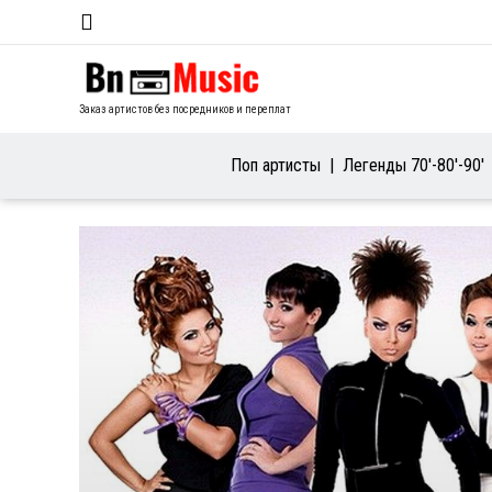
Заказ артистов без посредников и переплат
Поп артисты
Легенды 70′-80′-90′