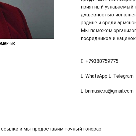
приятный узнаваемый г
душевностью исполнени
родине и среди армянс
Мы поможем организова
посредников и наценок
рменчик
+79388759775
WhatsApp
Telegram
bnmusic.ru@gmail.com
й ссылке и мы предоставим точный гонорар