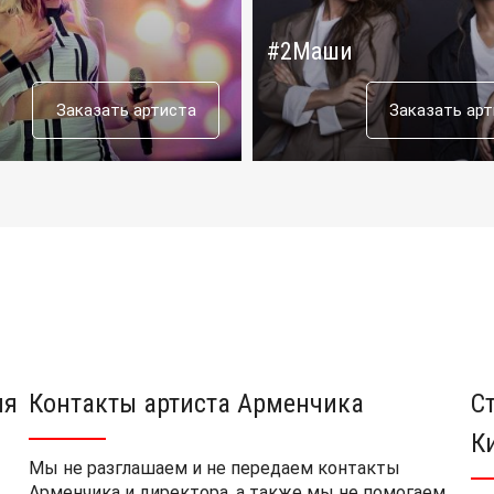
#2Маши
Заказать артиста
Заказать ар
ия
Контакты артиста Арменчика
С
К
Мы не разглашаем и не передаем контакты
Арменчика и директора, а также мы не помогаем