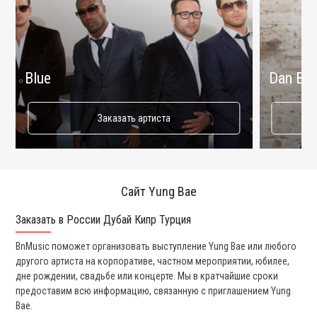
Blue
Dan Bal
Заказать артиста
Сайт Yung Bae
Заказать в России Дубай Кипр Турция
Ко
BnMusic поможет организовать выступление Yung Bae или любого
Мы
другого артиста на корпоративе, частном мероприятии, юбилее,
а 
дне рождении, свадьбе или концерте. Мы в кратчайшие сроки
со
предоставим всю информацию, связанную с приглашением Yung
вс
Bae.