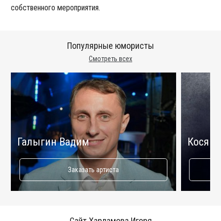
собственного мероприятия.
Популярные юмористы
Смотреть всех
Галыгин Вадим
Косяко
Заказать артиста
Сайт Харламова Игоря