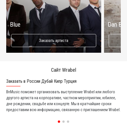
Blue
Dan Bal
Заказать артиста
Сайт Wrabel
Заказать в России Дубай Кипр Турция
Ко
BnMusic поможет организовать выступление Wrabel или любого
Мы
другого артиста на корпоративе, частном мероприятии, юбилее,
та
дне рождении, свадьбе или концерте. Мы в кратчайшие сроки
со
предоставим всю информацию, связанную с приглашением Wrabel.
вс