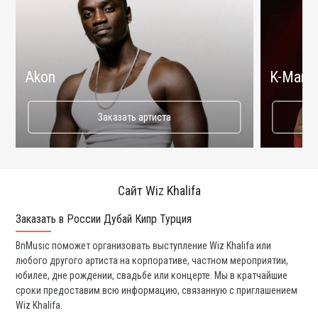
Akon
K-Maro
Заказать артиста
Сайт Wiz Khalifa
Заказать в России Дубай Кипр Турция
Ко
BnMusic поможет организовать выступление Wiz Khalifa или
Мы
любого другого артиста на корпоративе, частном мероприятии,
ди
юбилее, дне рождении, свадьбе или концерте. Мы в кратчайшие
ли
сроки предоставим всю информацию, связанную с приглашением
вы
Wiz Khalifa.
со