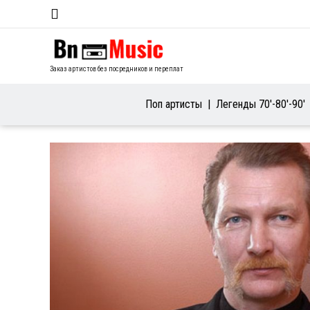
Заказ артистов без посредников и переплат
Поп артисты
Легенды 70′-80′-90′