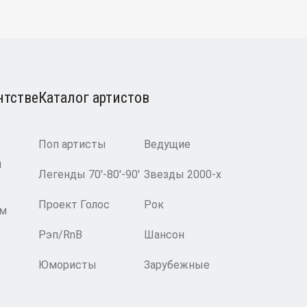
нтстве
Каталог артистов
Поп артисты
Ведущие
и
Легенды 70′-80′-90′
Звезды 2000-х
Проект Голос
Рок
ам
Рэп/RnB
Шансон
Юмористы
Зарубежные