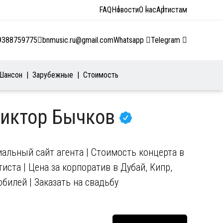
FAQ
Новости
О нас
Артистам
9388759775
bnmusic.ru@gmail.com
Whatsapp
Telegram
Шансон
Зарубежные
Стоимость
Виктор Бычков
альный сайт агента | Стоимость концерта в
иста | Цена за корпоратив в Дубай, Кипр,
юбилей | Заказать на свадьбу