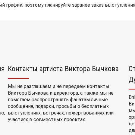
й график, поэтому планируйте заранее заказ выступления
ия
Контакты артиста Виктора Бычкова
С
Д
Мы не разглашаем и не передаем контакты
Виктора Бычкова и директора, а также мы не
Bn
помогаем распространять фанатам личные
Ви
сообщения, подарки, просьбы о бесплатных
мы
ю,
выступлениях, встречах, пожертвованиях или
ор
участиях в совместных проектах.
це
дл