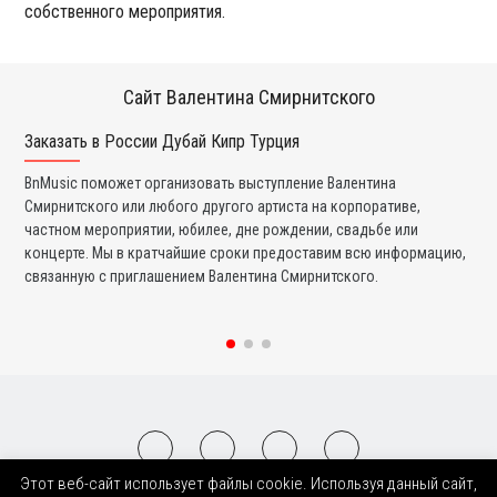
собственного мероприятия.
Сайт Валентина Смирнитского
Заказать в России Дубай Кипр Турция
Ко
BnMusic поможет организовать выступление Валентина
Мы
Смирнитского или любого другого артиста на корпоративе,
См
частном мероприятии, юбилее, дне рождении, свадьбе или
ра
концерте. Мы в кратчайшие сроки предоставим всю информацию,
бе
связанную с приглашением Валентина Смирнитского.
в 
Этот веб-сайт использует файлы cookie. Используя данный сайт,