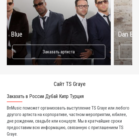
Blue
Dan Bal
Заказать артиста
Сайт TS Graye
Заказать в России Дубай Кипр Турция
Ко
BnMusic поможет организовать выступление TS Graye или любого
Мы
другого артиста на корпоративе, частном мероприятии, юбилее,
та
дне рождении, свадьбе или концерте. Мы в кратчайшие сроки
со
предоставим всю информацию, связанную с приглашением TS
вс
Graye.