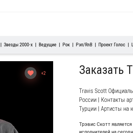
Звезды 2000-х
Ведущие
Рок
Рэп/RnB
Проект Голос
Заказать T
+2
Travis Scott Официал
России | Контакты арт
Турции | Артисты на 
Трэвис Скотт является
исполнителей на сегод