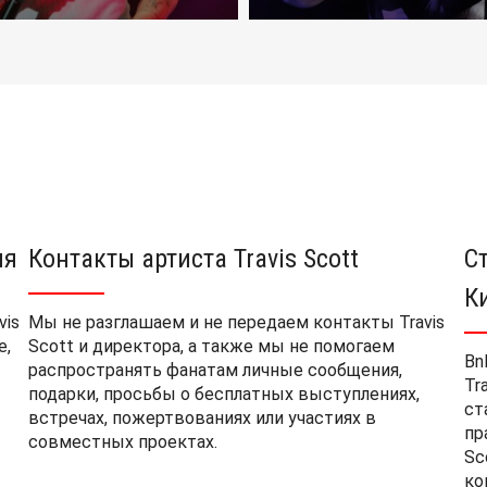
ия
Контакты артиста Travis Scott
С
К
vis
Мы не разглашаем и не передаем контакты Travis
е,
Scott и директора, а также мы не помогаем
Bn
распространять фанатам личные сообщения,
Tr
подарки, просьбы о бесплатных выступлениях,
ст
встречах, пожертвованиях или участиях в
пр
совместных проектах.
Sc
ко