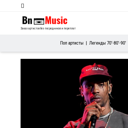
Заказ артистов без посредников и переплат
Поп артисты
Легенды 70′-80′-90′