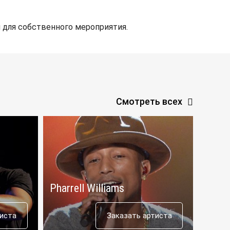
 для собственного мероприятия.
Смотреть всех
Pharrell Williams
Post
тиста
Заказать артиста