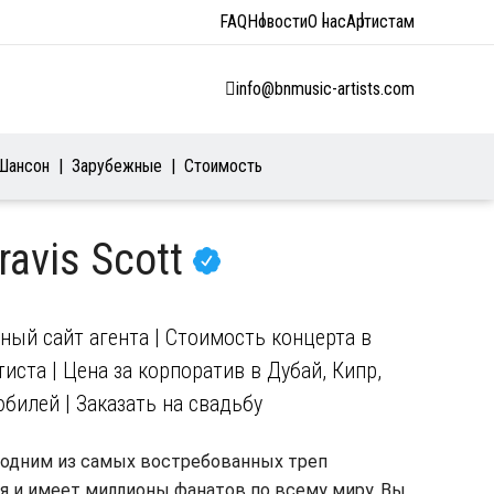
FAQ
Новости
О нас
Артистам
info@bnmusic-artists.com
Шансон
Зарубежные
Стоимость
ravis Scott
ьный сайт агента | Стоимость концерта в
иста | Цена за корпоратив в Дубай, Кипр,
юбилей | Заказать на свадьбу
 одним из самых востребованных треп
ня и имеет миллионы фанатов по всему миру. Вы