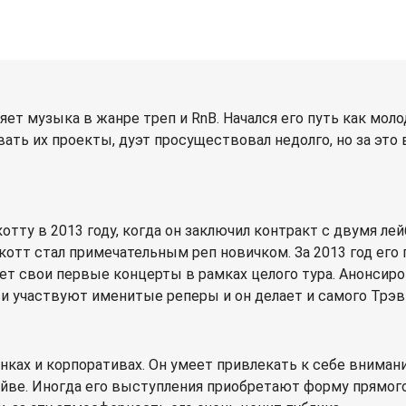
т музыка в жанре треп и RnB. Начался его путь как молод
вать их проекты, дуэт просуществовал недолго, но за эт
отту в 2013 году, когда он заключил контракт с двумя л
котт стал примечательным реп новичком. За 2013 год его
т свои первые концерты в рамках целого тура. Анонсиров
писи участвуют именитые реперы и он делает и самого Трэ
ках и корпоративах. Он умеет привлекать к себе внимание
айве. Иногда его выступления приобретают форму прямого