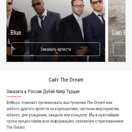
Blue
Dan Bal
Заказать артиста
Сайт The-Dream
Заказать в России Дубай Кипр Турция
Ко
BnMusic поможет организовать выступление The-Dream или
Мы
любого другого артиста на корпоративе, частном мероприятии,
ди
юбилее, дне рождении, свадьбе или концерте. Мы в кратчайшие
ли
сроки предоставим всю информацию, связанную с приглашением
вы
The-Dream.
со