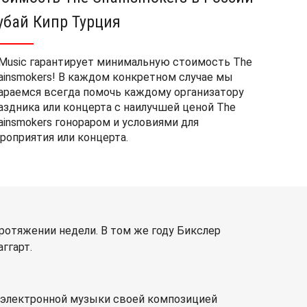
убай Кипр Турция
Music гарантирует минимальную стоимость The
ainsmokers! В каждом конкретном случае мы
араемся всегда помочь каждому организатору
аздника или концерта с наилучшей ценой The
ainsmokers гонораром и условиями для
роприятия или концерта.
протяжении недели. В том же году Бикслер
ггарт.
р электронной музыки своей композицией