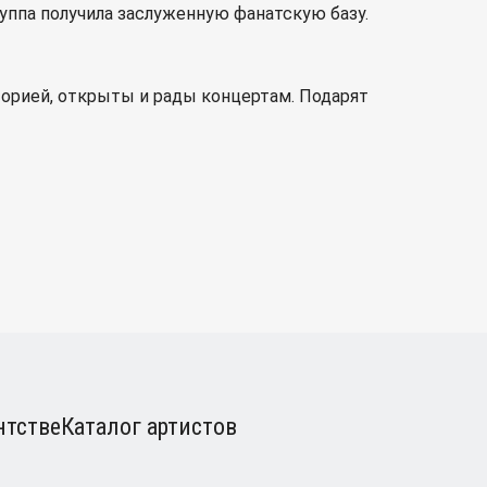
руппа получила заслуженную фанатскую базу.
орией, открыты и рады концертам. Подарят
нтстве
Каталог артистов