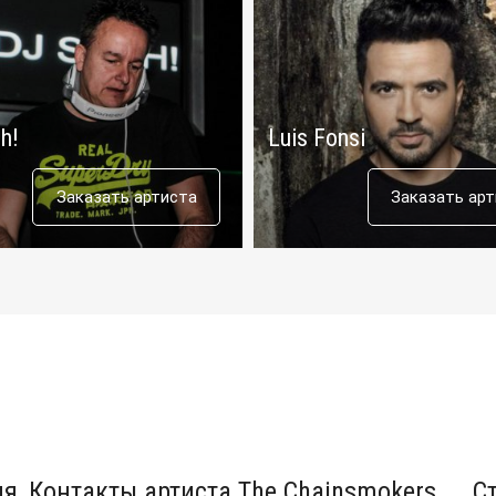
h!
Luis Fonsi
Заказать артиста
Заказать ар
ия
Контакты артиста The Chainsmokers
С