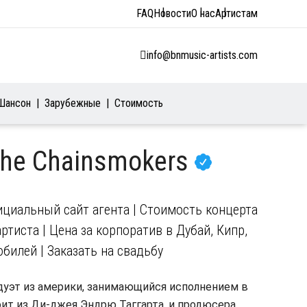
FAQ
Новости
О нас
Артистам
info@bnmusic-artists.com
Шансон
Зарубежные
Стоимость
The Chainsmokers
ициальный сайт агента | Стоимость концерта
ртиста | Цена за корпоратив в Дубай, Кипр,
юбилей | Заказать на свадьбу
 дуэт из америки, занимающийся исполнением в
оит из Ди-джея Эндрю Таггарта, и продюсера