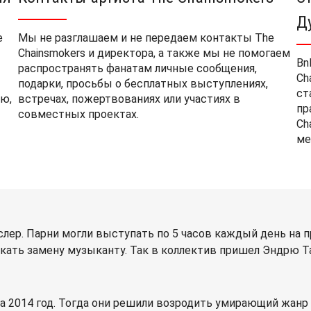
Д
e
Мы не разглашаем и не передаем контакты The
Chainsmokers и директора, а также мы не помогаем
Bn
распространять фанатам личные сообщения,
Ch
подарки, просьбы о бесплатных выступлениях,
ст
ю,
встречах, пожертвованиях или участиях в
пр
совместных проектах.
Ch
ме
кслер. Парни могли выступать по 5 часов каждый день на 
кать замену музыканту. Так в коллектив пришел Эндрю Та
 на 2014 год. Тогда они решили возродить умирающий жан