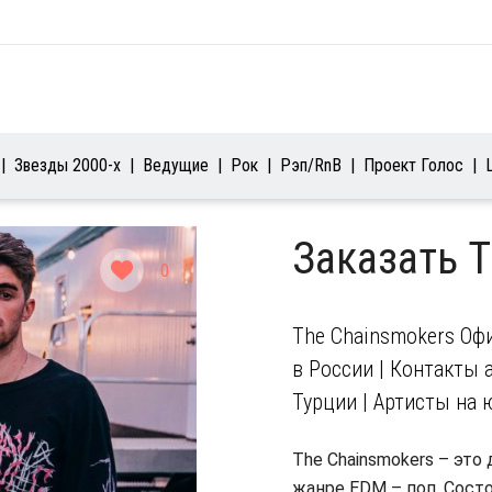
Звезды 2000-х
Ведущие
Рок
Рэп/RnB
Проект Голос
Заказать 
0
The Chainsmokers Оф
в России | Контакты а
Турции | Артисты на 
The Chainsmokers – это
жанре EDM – поп. Сост