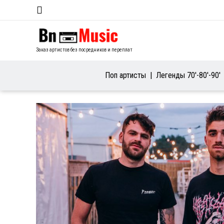
Заказ артистов без посредников и переплат
Поп артисты
Легенды 70′-80′-90′