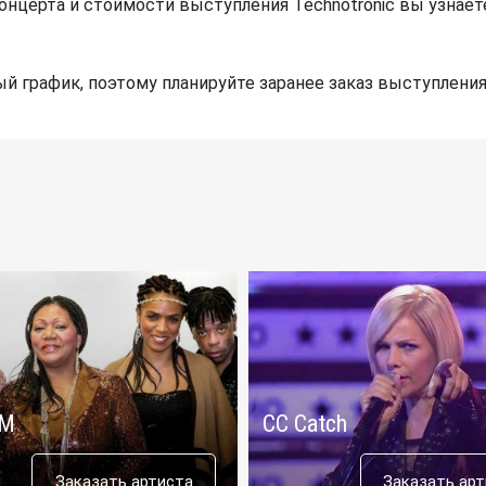
онцерта и стоимости выступления Technotronic вы узнае
й график, поэтому планируйте заранее заказ выступления
 M
CC Catch
Заказать артиста
Заказать ар