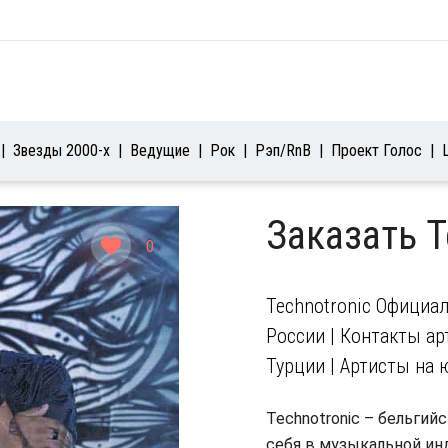
Звезды 2000-х
Ведущие
Рок
Рэп/RnB
Проект Голос
Заказать T
0
Technotronic Официал
России | Контакты арт
Турции | Артисты на 
Technotronic – бельгий
себя в музыкальной ин