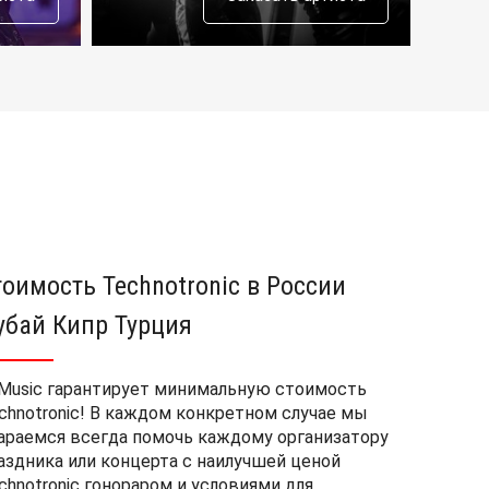
тоимость Technotronic в России
убай Кипр Турция
Music гарантирует минимальную стоимость
chnotronic! В каждом конкретном случае мы
араемся всегда помочь каждому организатору
аздника или концерта с наилучшей ценой
chnotronic гонораром и условиями для