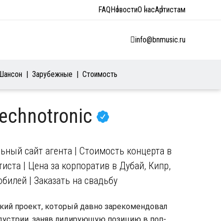
FAQ
Новости
О нас
Артистам
info@bnmusic.ru
Шансон
Зарубежные
Стоимость
echnotronic
ьный сайт агента | Стоимость концерта в
иста | Цена за корпоратив в Дубай, Кипр,
юбилей | Заказать на свадьбу
ский проект, который давно зарекомендовал
дустрии, заняв лидирующую позицию в поп-