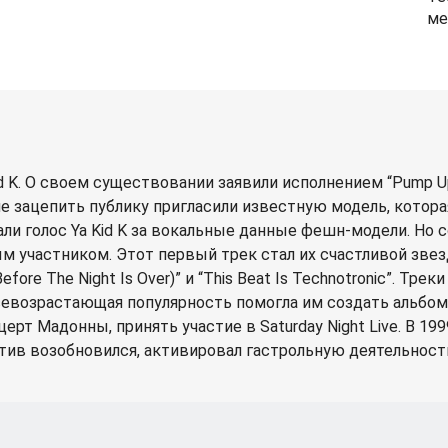
ме
d K. О своем существовании заявили исполнением “Pump U
е зацепить публику пригласили известную модель, которая
и голос Ya Kid K за вокальные данные фешн-модели. Но
ым участником. Этот первый трек стал их счастливой зве
ore The Night Is Over)” и “This Beat Is Technotronic”. Тр
севозрастающая популярность помогла им создать альбом 
т Мадонны, принять участие в Saturday Night Live. В 199
тив возобновился, активировал гастрольную деятельность