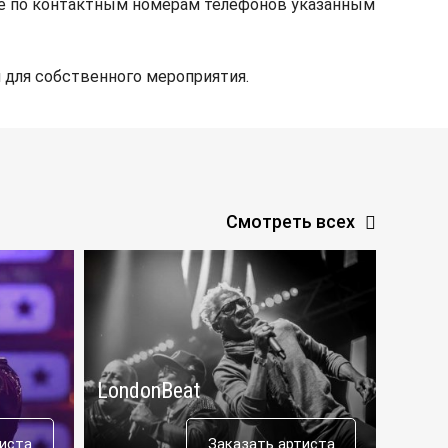
те по контактным номерам телефонов указанным
 для собственного мероприятия.
Смотреть всех
LondonBeat
Thom
тиста
Заказать артиста