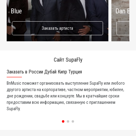
Blue
Dan Bal
Заказать артиста
Сайт SupaFly
Заказать в России Дубай Кипр Турция
Ко
BnMusic поможет организовать выступление SupaFly или любого
Мы
другого артиста на корпоративе, частном мероприятии, юбилее,
та
дне рождении, свадьбе или концерте. Мы в кратчайшие сроки
со
предоставим всю информацию, связанную с приглашением
вс
SupaFly.