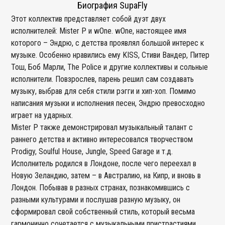
Биография SupaFly
Этот коллектив представляет собой дуэт двух
исполнителей: Mister P и wOne. wOne, настоящее имя
которого – Эндрю, с детства проявлял большой интерес к
музыке. Особенно нравились ему KISS, Стиви Вандер, Питер
Тош, Боб Марли, The Police и другие коллективы и сольные
исполнители. Повзрослев, парень решил сам создавать
музыку, выбрав для себя стили рэгги и хип-хоп. Помимо
написания музыки и исполнения песен, Эндрю превосходно
играет на ударных.
Mister P также демонстрировал музыкальный талант с
раннего детства и активно интересовался творчеством
Prodigy, Soulful House, Jungle, Speed Garage и т.д.
Исполнитель родился в Лондоне, после чего переехал в
Новую Зеландию, затем – в Австралию, на Кипр, и вновь в
Лондон. Побывав в разных странах, познакомившись с
разными культурами и послушав разную музыку, он
сформировал свой собственный стиль, который весьма
гармонично сочетается с музыкальными пристрастиями