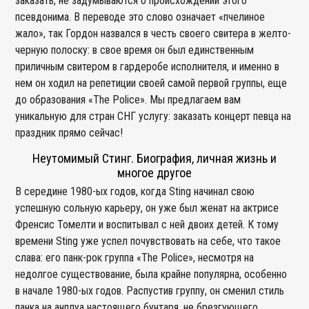
заказать, не задумываются о происхождении этого
псевдонима. В переводе это слово означает «пчелиное
жало», так Гордон назвался в честь своего свитера в желто-
черную полоску: в свое время он был единственным
приличным свитером в гардеробе исполнителя, и именно в
нем он ходил на репетиции своей самой первой группы, еще
до образования «The Police». Мы предлагаем вам
уникальную для стран СНГ услугу: заказать концерт певца на
праздник прямо сейчас!
Неутомимый Стинг. Биография, личная жизнь и
многое другое
В середине 1980-ых годов, когда Sting начинал свою
успешную сольную карьеру, он уже был женат на актрисе
Френсис Томелти и воспитывал с ней двоих детей. К тому
времени Sting уже успел почувствовать на себе, что такое
слава: его панк-рок группа «The Police», несмотря на
недолгое существование, была крайне популярна, особенно
в начале 1980-ых годов. Распустив группу, он сменил стиль
панка на анплуа настоящего бунтаря, не брезгующего