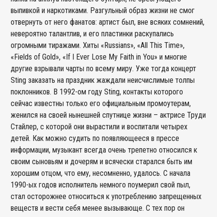
выпивкой и наркотиками. Разгульный образ жизни не смог
отвернуть от него фанатов: артист был, вне всяких сомнений,
невероятно талантлив, и его пластинки раскупались
огромными тиражами. Хиты «Russians», «All This Time»,
«Fields of Gold», «If I Ever Lose My Faith in You» и многие
другие взрывали чарты по всему миру. Уже тогда концерт
Sting заказать на праздник жаждали неисчислимые толпы
поклонников. В 1992-ом году Sting, контакты которого
сейчас известны только его официальным промоутерам,
женился на своей нынешней спутнице жизни – актрисе Труди
Стайлер, с которой они вырастили и воспитали четырех
детей. Как можно судить по появляющееся в прессе
информации, музыкант всегда очень трепетно относился к
своим сыновьям и дочерям и всячески старался быть им
хорошим отцом, что ему, несомненно, удалось. С начала
1990-ых годов исполнитель немного поумерил свой пыл,
стал осторожнее относиться к употреблению запрещенных
веществ и вести себя менее вызывающе. С тех пор он