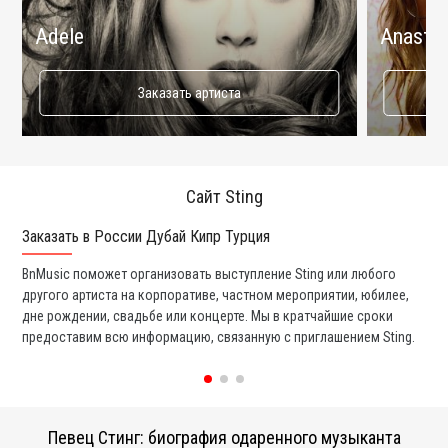
Adele
Anastac
Заказать артиста
Сайт Sting
Заказать в России Дубай Кипр Турция
Ко
BnMusic поможет организовать выступление Sting или любого
Мы
другого артиста на корпоративе, частном мероприятии, юбилее,
та
дне рождении, свадьбе или концерте. Мы в кратчайшие сроки
со
предоставим всю информацию, связанную с приглашением Sting.
вс
Певец Стинг: биография одаренного музыканта