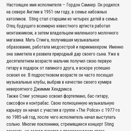
Настоящее имя исполнителя – Гордон Самнер. Он родился
на севере Англии в 1951-ом году, в семье набожных
католиков. Sting стал старшим из четырех детей в семье.
Отец будущего всемирно известного артиста работал
монтажником, а затем владельцем маленького молочного
магазина. Мать Стинга, получившая музыкальное
образование, работала медсестрой и парикмахером. Именно
она заметила и развила природный дар своего сына. Уже в
десятилетнем возрасте мальчик получил свою первую
гитару в подарок от папиного друга, и вскоре успешно
освоил ее. В подростковом возрасте он часто посещал
музыкальные клубы, выбрав в качестве своего кумира
невероятного Джимми Хендрикса.
Также Стинг успешно освоил фортепиано, бас-гитару,
саксофон и контрабас. Свою полноценную музыкальную
карьеру он начал с участия в группе «The Police» с 1977-го
по 1985-ый год, после чего исполнитель начал выступать
сольно. Многие поклонники, стремящиеся концерт Sting