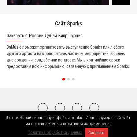
Сайт Sparks
Заказать в России Дубай Кипр Турция
Ко
BnMusic поможет организовать выступление Sparks или любого
Мы
другого артиста на корпоративе, частном мероприятии, юбилее,
та
дне рождении, свадьбе или концерте. Мы в кратчайшие сроки
со
предоставим всю информацию, связанную с приглашением Sparks.
вс
Этот веб-сайт использует файлы cookie. Используя данный сайт,
2008-2026 © BnMusic All Right Reserved
вы соглашаетесь с политикой их применения.
Политика обработки данных
Согласен