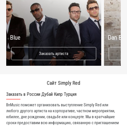
Blue
Dan Bal
Заказать артиста
Сайт Simply Red
Заказать в России Дубай Кипр Турция
Ко
BnMusic поможет организовать выступление Simply Red или
Мы
любого другого артиста на корпоративе, частном мероприятии,
ди
юбилее, дне рождении, свадьбе или концерте. Мы в кратчайшие
ли
сроки предоставим всю информацию, связанную с приглашением
вы