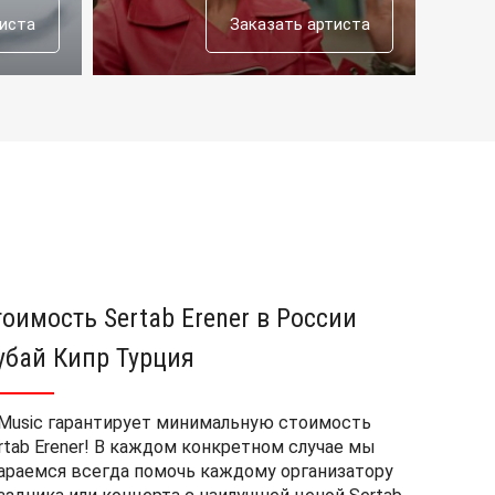
тиста
Заказать артиста
тоимость Sertab Erener в России
убай Кипр Турция
Music гарантирует минимальную стоимость
rtab Erener! В каждом конкретном случае мы
араемся всегда помочь каждому организатору