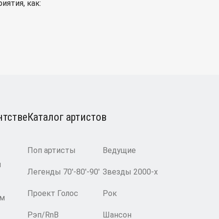
иятия, как:
нтстве
Каталог артистов
Поп артисты
Ведущие
и
Легенды 70′-80′-90′
Звезды 2000-х
Проект Голос
Рок
ам
Рэп/RnB
Шансон