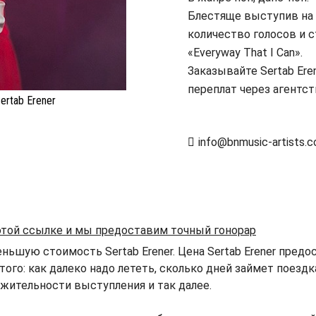
Блестяще выступив на 
количество голосов и с
«Everyway That I Can».
Заказывайте Sertab Ere
переплат через агентст
ertab Erener
info@bnmusic-artists.
 этой ссылке и мы предоставим точный гонорар
ьшую стоимость Sertab Erener. Цена Sertab Erener предо
того: как далеко надо лететь, сколько дней займет поезд
жительности выступления и так далее.