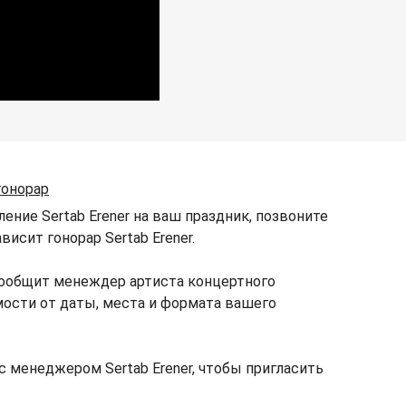
гонорар
ение Sertab Erener на ваш праздник, позвоните
висит гонорар Sertab Erener.
 сообщит менеждер артиста концертного
имости от даты, места и формата вашего
с менеджером Sertab Erener, чтобы пригласить