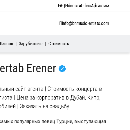
FAQ
Новости
О нас
Артистам
info@bnmusic-artists.com
Шансон
Зарубежные
Стоимость
ertab Erener
льный сайт агента | Стоимость концерта в
иста | Цена за корпоратив в Дубай, Кипр,
юбилей | Заказать на свадьбу
из самых популярных певиц Турции, выступающая