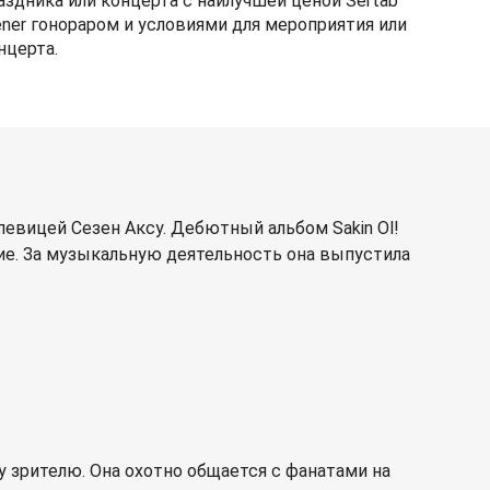
аздника или концерта с наилучшей ценой Sertab
ener гонораром и условиями для мероприятия или
нцерта.
 певицей Сезен Аксу. Дебютный альбом Sakin Ol!
ие. За музыкальную деятельность она выпустила
 зрителю. Она охотно общается с фанатами на