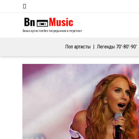
Заказ артистов без посредников и переплат
Поп артисты
Легенды 70′-80′-90′