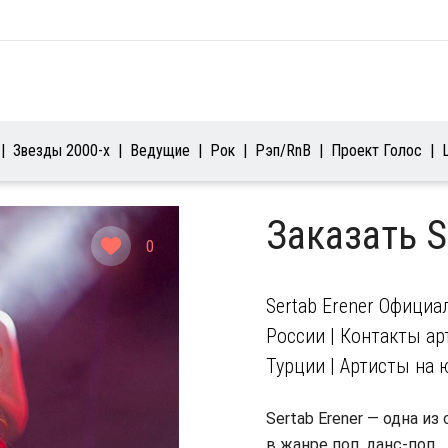
Звезды 2000-х
Ведущие
Рок
Рэп/RnB
Проект Голос
Заказать S
0
Sertab Erener Официа
России | Контакты арт
Турции | Артисты на 
Sertab Erener — одна 
в жанре поп, данс-поп.