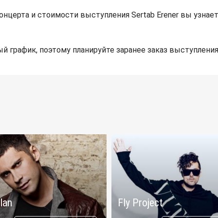
нцерта и стоимости выступления Sertab Erener вы узна
й график, поэтому планируйте заранее заказ выступления
lan
Fly Project