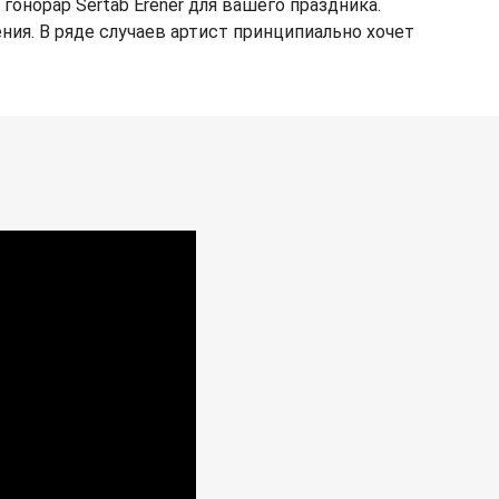
норар Sertab Erener для вашего праздника.
ения. В ряде случаев артист принципиально хочет