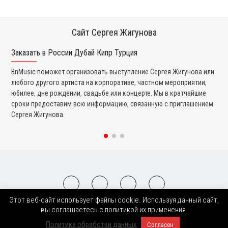
Сайт Сергея Жигунова
Заказать в России Дубай Кипр Турция
Ко
BnMusic поможет организовать выступление Сергея Жигунова или
Мы
любого другого артиста на корпоративе, частном мероприятии,
ди
юбилее, дне рождении, свадьбе или концерте. Мы в кратчайшие
ли
сроки предоставим всю информацию, связанную с приглашением
вы
Сергея Жигунова.
со
Этот веб-сайт использует файлы cookie. Используя данный сайт,
2008-2026 © BnMusic All Right Reserved
вы соглашаетесь с политикой их применения.
Политика обработки данных
Согласен