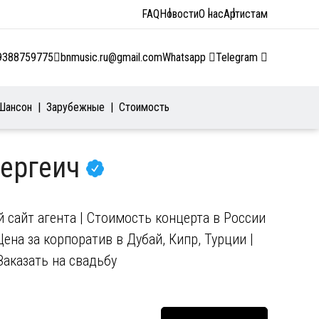
FAQ
Новости
О нас
Артистам
9388759775
bnmusic.ru@gmail.com
Whatsapp
Telegram
Шансон
Зарубежные
Стоимость
Сергеич
сайт агента | Стоимость концерта в России
Цена за корпоратив в Дубай, Кипр, Турции |
Заказать на свадьбу