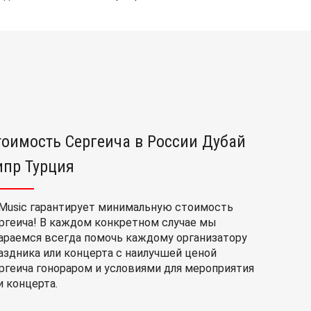
тоимость Сергеича в России Дубай
ипр Турция
Music гарантирует минимальную стоимость
ргеича! В каждом конкретном случае мы
араемся всегда помочь каждому организатору
аздника или концерта с наилучшей ценой
ргеича гонораром и условиями для мероприятия
и концерта.