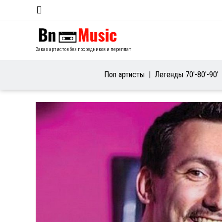
Заказ артистов без посредников и переплат
Поп артисты
Легенды 70′-80′-90′