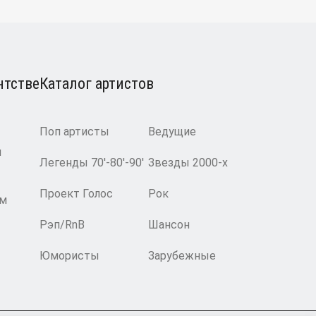
нтстве
Каталог артистов
Поп артисты
Ведущие
и
Легенды 70′-80′-90′
Звезды 2000-х
Проект Голос
Рок
ам
Рэп/RnB
Шансон
Юмористы
Зарубежные