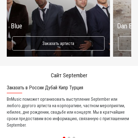
Blue
Dan Bal
Заказать артиста
Сайт September
Заказать в России Дубай Кипр Турция
Ко
BnMusic поможет организовать выступление September или
Мы
любого другого артиста на корпоративе, частном мероприятии,
ди
юбилее, дне рождении, свадьбе или концерте. Мы в кратчайшие
ли
сроки предоставим всю информацию, связанную с приглашением
вы
September.
со