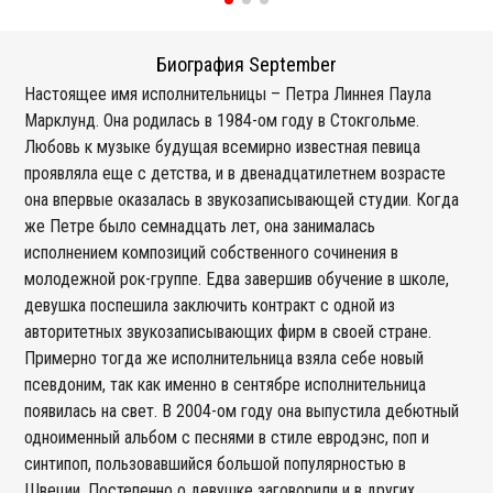
Биография September
Настоящее имя исполнительницы – Петра Линнея Паула
Марклунд. Она родилась в 1984-ом году в Стокгольме.
Любовь к музыке будущая всемирно известная певица
проявляла еще с детства, и в двенадцатилетнем возрасте
она впервые оказалась в звукозаписывающей студии. Когда
же Петре было семнадцать лет, она занималась
исполнением композиций собственного сочинения в
молодежной рок-группе. Едва завершив обучение в школе,
девушка поспешила заключить контракт с одной из
авторитетных звукозаписывающих фирм в своей стране.
Примерно тогда же исполнительница взяла себе новый
псевдоним, так как именно в сентябре исполнительница
появилась на свет. В 2004-ом году она выпустила дебютный
одноименный альбом с песнями в стиле евродэнс, поп и
синтипоп, пользовавшийся большой популярностью в
Швеции. Постепенно о девушке заговорили и в других