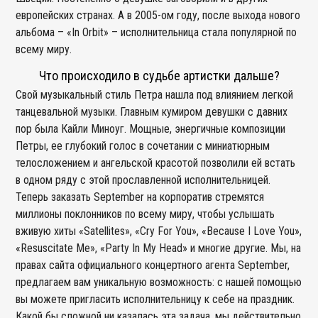
европейских странах. А в 2005-ом году, после выхода нового
альбома – «In Orbit» – исполнительница стала популярной по
всему миру.
Что происходило в судьбе артистки дальше?
Свой музыкальный стиль Петра нашла под влиянием легкой
танцевальной музыки. Главным кумиром девушки с давних
пор была Кайли Миноуг. Мощные, энергичные композиции
Петры, ее глубокий голос в сочетании с миниатюрным
телосложением и ангельской красотой позволили ей встать
в одном ряду с этой прославленной исполнительницей.
Теперь заказать September на корпоратив стремятся
миллионы поклонников по всему миру, чтобы услышать
вживую хиты «Satellites», «Cry For You», «Because I Love You»,
«Resuscitate Me», «Party In My Head» и многие другие. Мы, на
правах сайта официального концертного агента September,
предлагаем вам уникальную возможность: с нашей помощью
вы можете пригласить исполнительницу к себе на праздник.
Какой бы сложной ни казалась эта задача, мы действительно