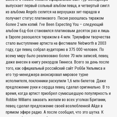
выпускает первый сольный альбом певца, и четвертый сингл
из альбома Angels селится на верхушках хит-парадов и
получает статус платинового. Песня разошлась тиражом
более 2 млн копий. I’ve Been Expecting You – следующий
альбом бэд-боя становился платиновым десяток раз и лишь
в Европе разошелся тиражом в 4 млн. Триумфом творчества
стало выступление артиста на фестивале Nebworth в 2003
году, где певец собрал аудиторию в 375 000 человек. По
всему миру было реализовано более 70 млн записей, певец
даже внесен в книгу рекордов Гиннеса. Всего за день после
того, как официальный российский сайт Робби Уильямса и
его тур-менеджера анонсировал мировое турне
исполнителя, поклонники раскупили 1,6 млн билетов. Даже
предложение руки и сердца певец сделал оригинально. В то
время, когда артист приобрел сумасшедшую популярность и
Robbie Williams заказать желали во всех уголках Британии,
певец сделал предложение своей возлюбленной Айде в
прямом эфире радио. А после сообщил, что это шутка. К