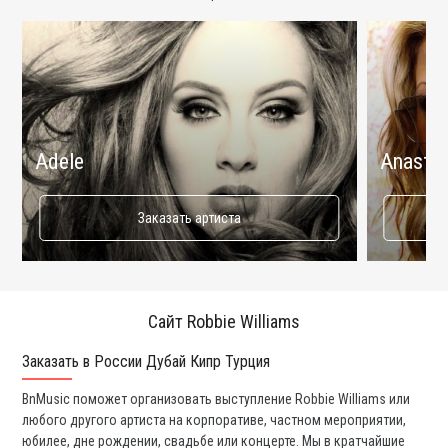
Adele
Anastac
Заказать артиста
Сайт Robbie Williams
Заказать в России Дубай Кипр Турция
Ко
BnMusic поможет организовать выступление Robbie Williams или
Мы
любого другого артиста на корпоративе, частном мероприятии,
ди
юбилее, дне рождении, свадьбе или концерте. Мы в кратчайшие
ли