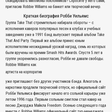
скандировать миллионы поклонников? Спросите у него сами,
пригласив Robbie Williams на банкет или творческий вечер.
Краткая биография Робби Уильямс
Группа Take That стремительно набирала обороты – с
исполнения каверов популярных песен в клубах и учебных
заведениях уже в 1991 бэнд выпускает первый альбом Take
That And Party. Первый же альбом принес юным
исполнителям неожиданный урожай наград, семь из которых
были вручены на премии Smash Hits Awards. Спустя 5 лет в
группе укоренились разногласия, Робби не давали свободы.
Robbie Williams как
артиста на корпоратив
уже приглашают без других участников бэнда. Алкоголь и
наркотики продлили творческий отпуск, но официальный сайт
Робби Уильямса фиксирует начало его сольной карьеры уже
летом 1996 года. Первым сольным синглом стал кавер на
песню Джорджа Майкла Freedom. Осенью следующего года
вместе с Robbie Williams официальный сайт тур-менеджера