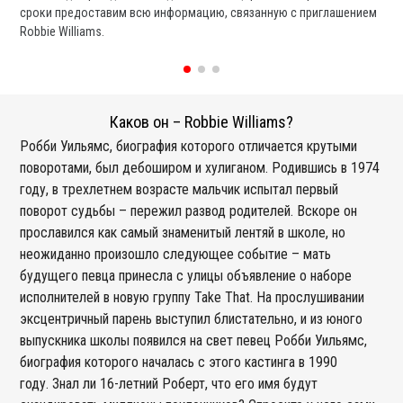
сроки предоставим всю информацию, связанную с приглашением
вы
Robbie Williams.
со
Каков он – Robbie Williams?
Робби Уильямс, биография которого отличается крутыми
поворотами, был дебоширом и хулиганом. Родившись в 1974
году, в трехлетнем возрасте мальчик испытал первый
поворот судьбы – пережил развод родителей. Вскоре он
прославился как самый знаменитый лентяй в школе, но
неожиданно произошло следующее событие – мать
будущего певца принесла с улицы объявление о наборе
исполнителей в новую группу Take That. На прослушивании
эксцентричный парень выступил блистательно, и из юного
выпускника школы появился на свет певец Робби Уильямс,
биография которого началась с этого кастинга в 1990
году. Знал ли 16-летний Роберт, что его имя будут