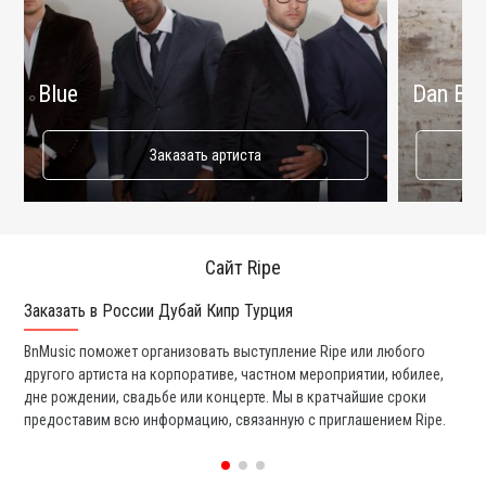
Blue
Dan Bal
Заказать артиста
Сайт Ripe
Заказать в России Дубай Кипр Турция
Ко
BnMusic поможет организовать выступление Ripe или любого
Мы
другого артиста на корпоративе, частном мероприятии, юбилее,
та
дне рождении, свадьбе или концерте. Мы в кратчайшие сроки
со
предоставим всю информацию, связанную с приглашением Ripe.
вс