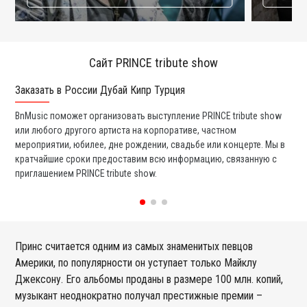
Сайт PRINCE tribute show
Заказать в России Дубай Кипр Турция
Ко
BnMusic поможет организовать выступление PRINCE tribute show
Мы
или любого другого артиста на корпоративе, частном
ди
мероприятии, юбилее, дне рождении, свадьбе или концерте. Мы в
ли
кратчайшие сроки предоставим всю информацию, связанную с
вы
приглашением PRINCE tribute show.
со
Принс считается одним из самых знаменитых певцов
Америки, по популярности он уступает только Майклу
Джексону. Его альбомы проданы в размере 100 млн. копий,
музыкант неоднократно получал престижные премии –