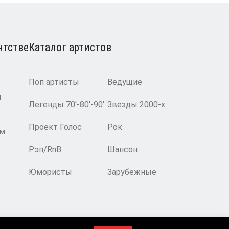
нтстве
Каталог артистов
Поп артисты
Ведущие
и
Легенды 70′-80′-90′
Звезды 2000-х
Проект Голос
Рок
ам
Рэп/RnB
Шансон
Юмористы
Зарубежные