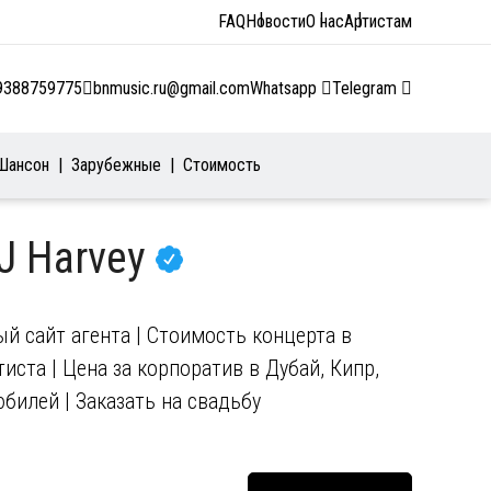
FAQ
Новости
О нас
Артистам
9388759775
bnmusic.ru@gmail.com
Whatsapp
Telegram
Шансон
Зарубежные
Стоимость
J Harvey
й сайт агента | Стоимость концерта в
иста | Цена за корпоратив в Дубай, Кипр,
юбилей | Заказать на свадьбу