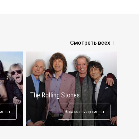
Смотреть всех
The Rolling Stones
James
тиста
Заказать артиста