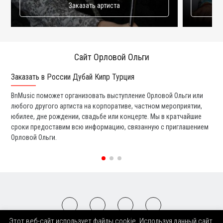
Заказать артиста
Сайт Орловой Ольги
Заказать в России Дубай Кипр Турция
Ко
BnMusic поможет организовать выступление Орловой Ольги или
Мы
любого другого артиста на корпоративе, частном мероприятии,
ди
юбилее, дне рождении, свадьбе или концерте. Мы в кратчайшие
ли
сроки предоставим всю информацию, связанную с приглашением
вы
Орловой Ольги.
со
Этот веб-сайт использует файлы cookie. Используя данный сайт,