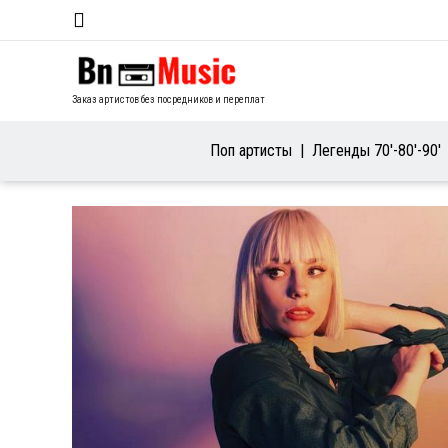
Заказ артистов без посредников и переплат
Поп артисты
Легенды 70′-80′-90′