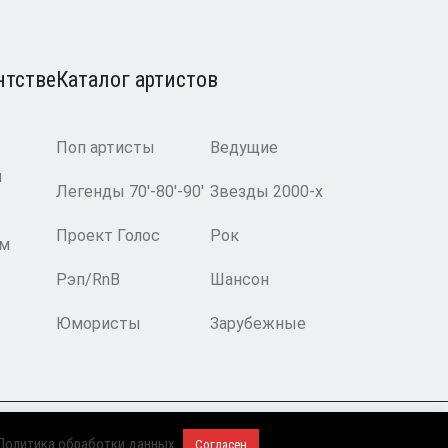
нтстве
Каталог артистов
Поп артисты
Ведущие
и
Легенды 70′-80′-90′
Звезды 2000-х
Проект Голос
Рок
ам
Рэп/RnB
Шансон
Юмористы
Зарубежные
2008-2026 © BnMusic All Right Reserved
Политика обработки данных
Согласен