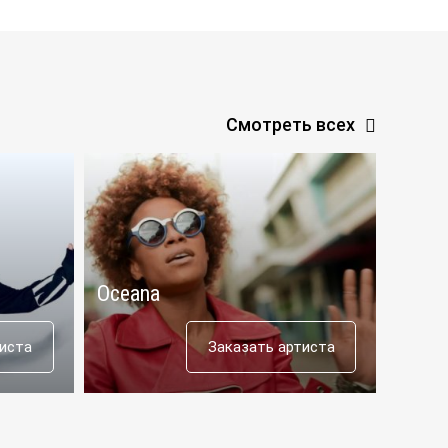
Смотреть всех
Oceana
Aras
тиста
Заказать артиста