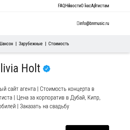
FAQ
Новости
О нас
Артистам
info@bnmusic.ru
Шансон
Зарубежные
Стоимость
ivia Holt
ный сайт агента | Стоимость концерта в
иста | Цена за корпоратив в Дубай, Кипр,
юбилей | Заказать на свадьбу