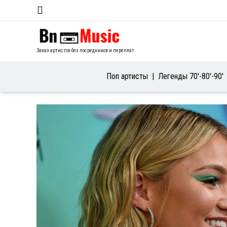
Заказ артистов без посредников и переплат
Поп артисты
Легенды 70′-80′-90′