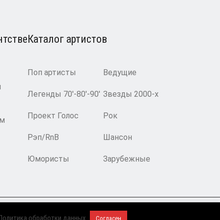
нтстве
Каталог артистов
Поп артисты
Ведущие
и
Легенды 70′-80′-90′
Звезды 2000-х
Проект Голос
Рок
ам
Рэп/RnB
Шансон
Юмористы
Зарубежные
2008-2026 © BnMusic All Right Reserved
Политика обработки данных
Согласен