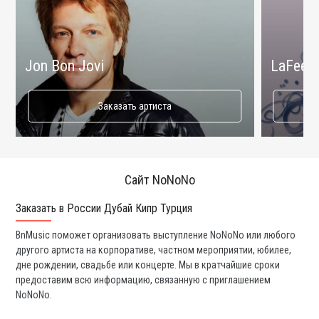
Jon Bon Jovi
LaFee
Заказать артиста
Сайт NoNoNo
Заказать в России Дубай Кипр Турция
Ко
BnMusic поможет организовать выступление NoNoNo или любого
Мы
другого артиста на корпоративе, частном мероприятии, юбилее,
та
дне рождении, свадьбе или концерте. Мы в кратчайшие сроки
со
предоставим всю информацию, связанную с приглашением
вс
NoNoNo.