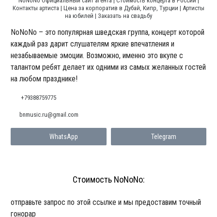
NoNoNo Официальный сайт агента | Стоимость концерта в России |
Контакты артиста | Цена за корпоратив в Дубай, Кипр, Турции | Артисты
на юбилей | Заказать на свадьбу
NoNoNo – это популярная шведская группа, концерт которой
каждый раз дарит слушателям яркие впечатления и
незабываемые эмоции. Возможно, именно это вкупе с
талантом ребят делает их одними из самых желанных гостей
на любом празднике!
+79388759775
bnmusic.ru@gmail.com
WhatsApp
Telegram
Стоимость NoNoNo:
отправьте запрос по этой ссылке и мы предоставим точный
гонорар