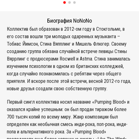
Биография NoNoNo
Коллектив был образован в 2012-ом году в Стокгольме, в
его состав вошли три молодых одаренных музыканта –
Тобиас Йимсон, Стина Вяпплинг и Мишель Флюгер. Своему
созданию группа обязана случайной встрече певицы Стины
Вяррлинг с продюсерами Rocwell и Astma. Стина занималась
изучением психологии в одном из британских колледжей,
когда случайно познакомилась с ребятам через общего
приятеля. И вскоре после этой встречи, весной 2012-го года,
новые друзья создали свою собственную группу.
Первый сингл коллектива носил название «Pumping Blood» и
оказался крайне успешным: он был продан тиражом более
700 тысяч копий по всему миру. Жанр композиции был
определен как необычная смесь инди-рока, поп-рока, инди-
попа и альтернативного рока. За «Pumping Blood»