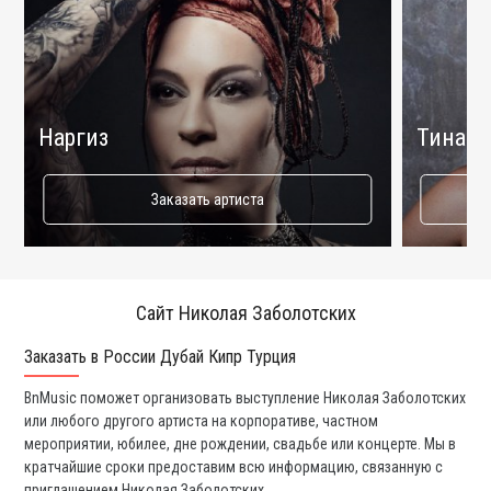
Наргиз
Тина К
Заказать артиста
Сайт Николая Заболотских
Заказать в России Дубай Кипр Турция
Ко
BnMusic поможет организовать выступление Николая Заболотских
Мы
или любого другого артиста на корпоративе, частном
ди
мероприятии, юбилее, дне рождении, свадьбе или концерте. Мы в
ли
кратчайшие сроки предоставим всю информацию, связанную с
вы
приглашением Николая Заболотских.
со