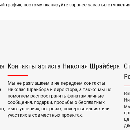
й график, поэтому планируйте заранее заказ выступления
ия
Контакты артиста Николая Шрайбера
С
Р
Мы не разглашаем и не передаем контакты
а
Николая Шрайбера и директора, а также мы не
Bn
помогаем распространять фанатам личные
Ни
сообщения, подарки, просьбы о бесплатных
мы
ю,
выступлениях, встречах, пожертвованиях или
ор
участиях в совместных проектах.
це
дл