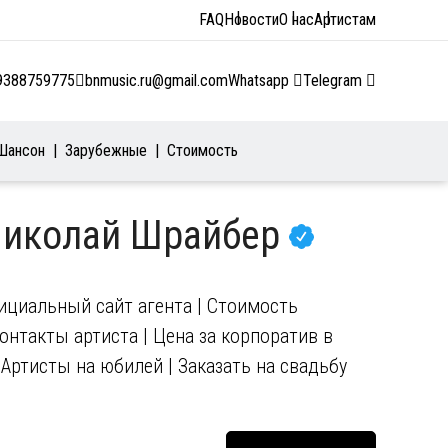
FAQ
Новости
О нас
Артистам
9388759775
bnmusic.ru@gmail.com
Whatsapp
Telegram
Шансон
Зарубежные
Стоимость
Николай Шрайбер
циальный сайт агента | Стоимость
Контакты артиста | Цена за корпоратив в
| Артисты на юбилей | Заказать на свадьбу