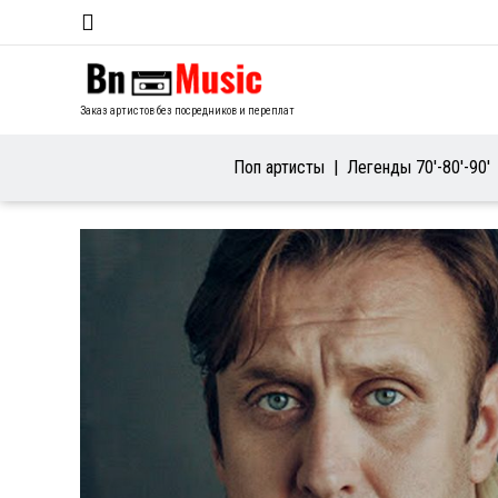
Заказ артистов без посредников и переплат
Поп артисты
Легенды 70′-80′-90′