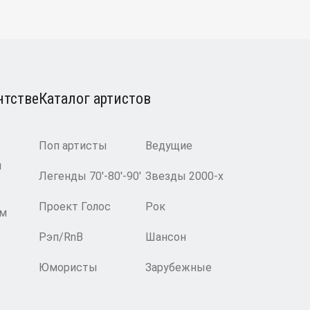
нтстве
Каталог артистов
Поп артисты
Ведущие
и
Легенды 70′-80′-90′
Звезды 2000-х
Проект Голос
Рок
ам
Рэп/RnB
Шансон
Юмористы
Зарубежные