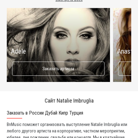
Adele
Anastac
Заказать артиста
Сайт Natalie Imbruglia
Заказать в России Дубай Кипр Турция
Ко
BnMusic поможет организовать выступление Natalie Imbruglia или
Мы
любого другого артиста на корпоративе, частном мероприятии,
ди
юбилее, дне рождении, свадьбе или концерте. Мы в кратчайшие
ли