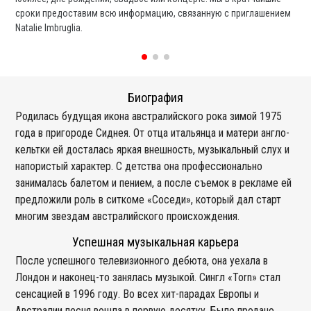
сроки предоставим всю информацию, связанную с приглашением
вы
Natalie Imbruglia.
со
Биография
Родилась будущая икона австралийского рока зимой 1975
года в пригороде Сиднея. От отца итальянца и матери англо-
кельтки ей досталась яркая внешность, музыкальный слух и
напористый характер. С детства она профессионально
занималась балетом и пением, а после съемок в рекламе ей
предложили роль в ситкоме «Соседи», который дал старт
многим звездам австралийского происхождения.
Успешная музыкальная карьера
После успешного телевизионного дебюта, она уехала в
Лондон и наконец-то занялась музыкой. Сингл «Torn» стал
сенсацией в 1996 году. Во всех хит-парадах Европы и
Австралии песня вошла в первую десятку. Было продано