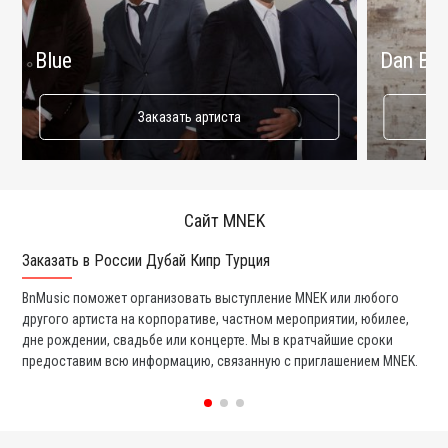
Blue
Dan Bal
Заказать артиста
Сайт MNEK
Заказать в России Дубай Кипр Турция
Ко
BnMusic поможет организовать выступление MNEK или любого
Мы
другого артиста на корпоративе, частном мероприятии, юбилее,
та
дне рождении, свадьбе или концерте. Мы в кратчайшие сроки
со
предоставим всю информацию, связанную с приглашением MNEK.
вс