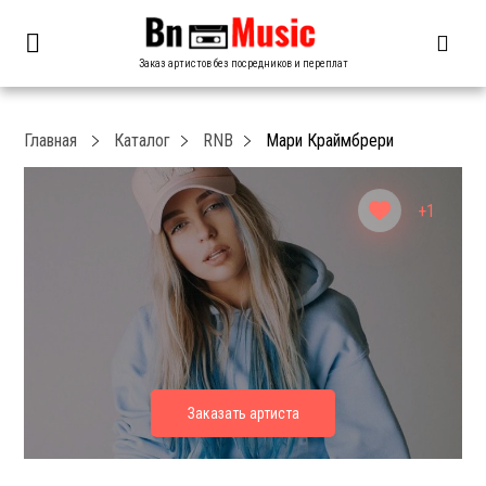
Заказ артистов без посредников и переплат
Главная
Каталог
RNB
Мари Краймбрери
+1