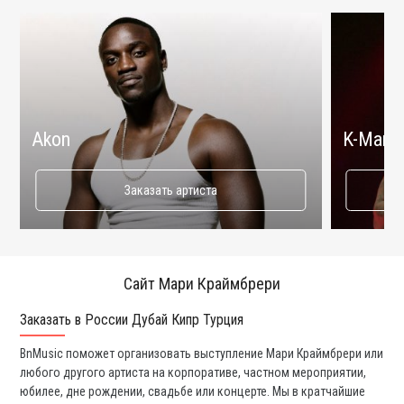
Akon
K-Maro
Заказать артиста
Сайт Мари Краймбрери
Заказать в России Дубай Кипр Турция
Ко
BnMusic поможет организовать выступление Мари Краймбрери или
Мы
любого другого артиста на корпоративе, частном мероприятии,
ди
юбилее, дне рождении, свадьбе или концерте. Мы в кратчайшие
ли